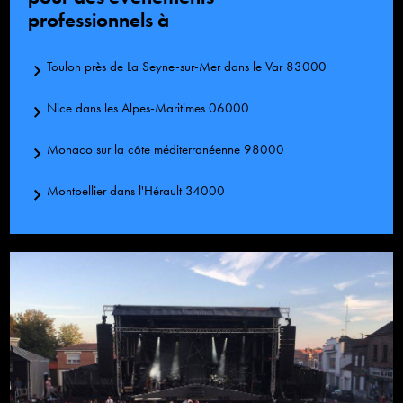
professionnels à
Toulon près de La Seyne-sur-Mer dans le Var 83000
Nice dans les Alpes-Maritimes 06000
Monaco sur la côte méditerranéenne 98000
Montpellier dans l'Hérault 34000