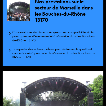
Nos prestations sur le
secteur de Marseille dans
les Bouches-du-Rhône
13170
Concevoir des structures scéniques avec compatibilité vidéo
pour agences d’événementiel à Marseille dans les Bouches-
du-Rhône 13170
Transporter des scènes mobiles pour événements sportifs et
concerts situé à proximité de Marseille dans les Bouches-du-
Rhône 13170