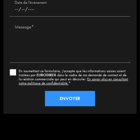
Date de l'événement
Message*
En soumettant ce formulaire, j'accepte que les informations saisies soient
traitées par
EURODIREX
dans le cadre de ma demande de contact et de
la relation commerciale qui peut en découler.
En savoir plus en consultant
notre politique de confidentialité.
*