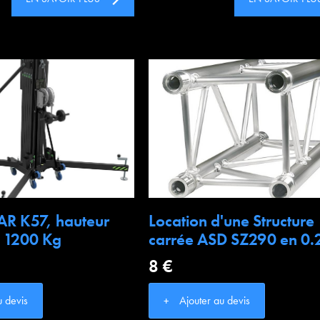
AR K57, hauteur
Location d'une Structure
 1200 Kg
carrée ASD SZ290 en 0
8 €
u devis
Ajouter au devis