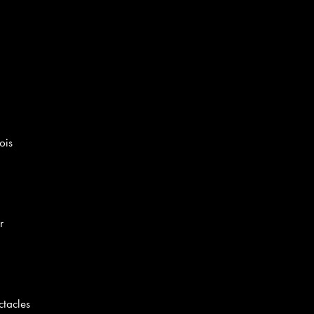
ois
r
ctacles