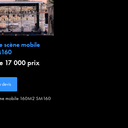
e scène mobile
M160
de 17 000 prix
u devis
cène mobile 160M2 SM160