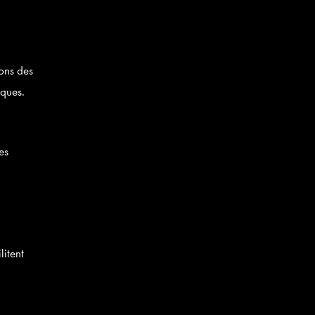
sons des
iques.
es
litent