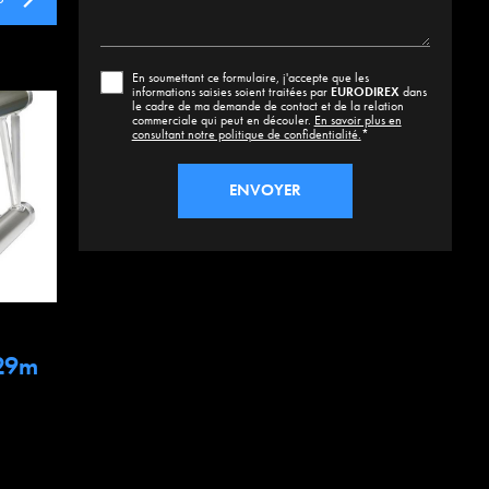
En soumettant ce formulaire, j'accepte que les
informations saisies soient traitées par
EURODIREX
dans
le cadre de ma demande de contact et de la relation
commerciale qui peut en découler.
En savoir plus en
consultant notre politique de confidentialité.
*
.29m