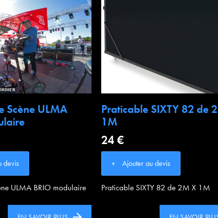
de Scène ULMA
Praticable SIXTY 82 de 
laire
1M
24 €
u devis
Ajouter au devis
cène ULMA BRIO modulaire
Praticable SIXTY 82 de 2M X 1M
EN SAVOIR PLUS
EN SAVOIR PLU