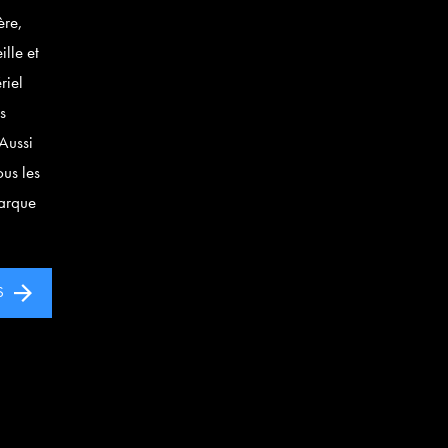
ère,
ille et
riel
s
 Aussi
ous les
marque
S