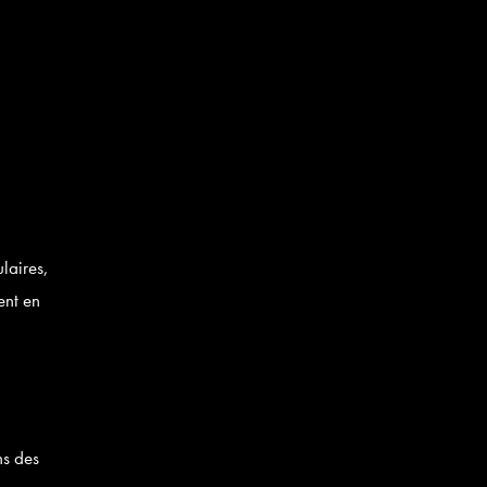
laires,
ent en
ns des