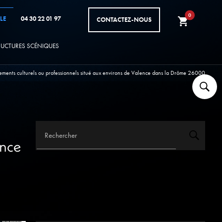
0
LE
04 30 22 01 97
CONTACTEZ-NOUS
shopping_cart
RUCTURES SCÉNIQUES
ments culturels ou professionnels situé aux environs de Valence dans la Drôme 26000
Rechercher
ence