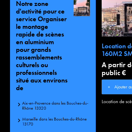
Notre zone
d'activité pour ce
service Organiser
le montage
rapide de scènes
en aluminium
Location d
pour grands
160M2 S
rassemblements
A partir 
culturels ou
public €
professionnels
situé aux environs
de
Ajouter a
Location de s
Aix-en-Provence dans les Bouches-du-
Rhône 13320
Marseille dans les Bouches-du-Rhône
13170