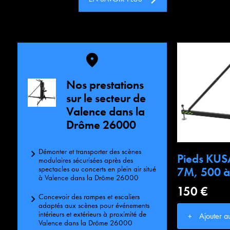
Nos prestations
sur le secteur de
Valence dans la
Drôme 26000
Démonter et transporter des scènes
Pieds KUS
modulaires sécurisées après des
spectacles ou concerts en plein air situé
7M, 500 à
à Valence dans la Drôme 26000
150 €
Concevoir des rampes et escaliers
adaptés aux scènes pour événements
intérieurs et extérieurs à proximité de
Ajouter a
Valence dans la Drôme 26000