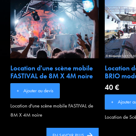
Location d'une scène mobile
Location 
FASTIVAL de 8M X 4M noire
BRIO modu
40 €
Ajouter au devis
Ajouter a
Location d'une scène mobile FASTIVAL de
8M X 4M noire
Location de S
EN SAVOIR PLUS