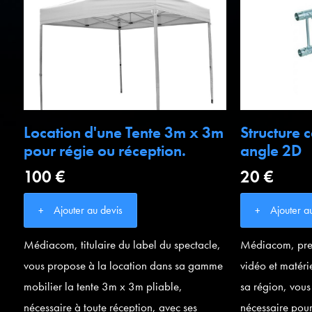
Location d'une Tente 3m x 3m
Structure
pour régie ou réception.
angle 2D
100 €
20 €
Ajouter au devis
Ajouter a
Médiacom, titulaire du label du spectacle,
Médiacom, pres
vous propose à la location dans sa gamme
vidéo et matéri
mobilier la tente 3m x 3m pliable,
sa région, vous
nécessaire à toute réception, avec ses
nécessaire pour