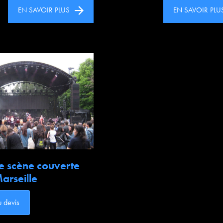
EN SAVOIR PLUS
EN SAVOIR PLU
e scène couverte
arseille
u devis