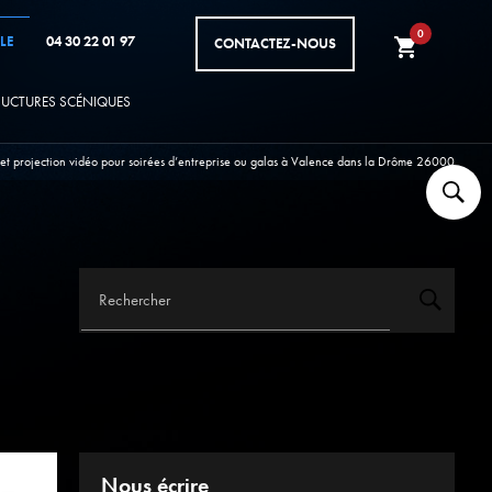
0
LE
04 30 22 01 97
CONTACTEZ-NOUS
shopping_cart
RUCTURES SCÉNIQUES
 et projection vidéo pour soirées d’entreprise ou galas à Valence dans la Drôme 26000
Rechercher
Nous écrire