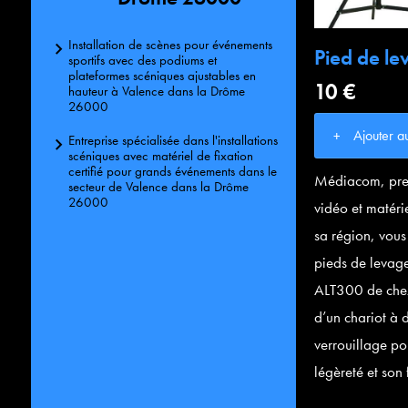
Installation de scènes pour événements
Pied de l
sportifs avec des podiums et
plateformes scéniques ajustables en
10 €
hauteur à Valence dans la Drôme
26000
Ajouter a
Entreprise spécialisée dans l'installations
scéniques avec matériel de fixation
certifié pour grands événements dans le
Médiacom, pres
secteur de Valence dans la Drôme
26000
vidéo et matéri
sa région, vou
pieds de levag
ALT300 de che
d’un chariot à 
verrouillage po
légèreté et son f