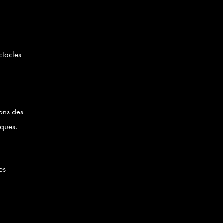
ctacles
sons des
iques.
es