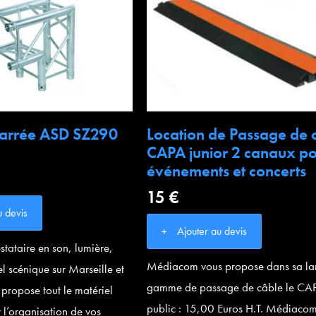
 carrée ASD SZ290
Location de Passage de 
CAPA junior 2 canaux p
événements et concerts
15 €
u devis
Ajouter au devis
tataire en son, lumière,
Médiacom vous propose dans sa la
el scénique sur Marseille et
gamme de passage de câble le CAP
 propose tout le matériel
public : 15,00 Euros H.T. Médiaco
 l’organisation de vos