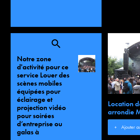
Notre zone
d'activité pour ce
service Louer des
scènes mobiles
équipées pour
éclairage et
Location d
projection vidéo
arrondie M
pour soirées
d’entreprise ou
Ajouter a
galas à