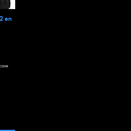
2 en
-case