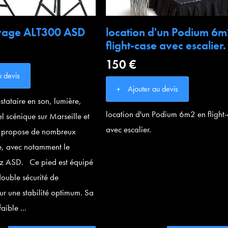
evage ALT300 ASD
location d'un Podium 6m
flight-case avec escalier.
150 €
u devis
Ajouter au devis
tataire en son, lumière,
location d'un Podium 6m2 en flight
el scénique sur Marseille et
avec escalier.
s propose de nombreux
e, avec notamment le
z ASD. Ce pied est équipé
double sécurité de
ur une stabilité optimum. Sa
aible ...