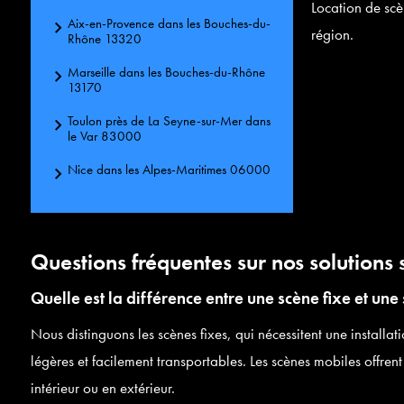
Location de scè
Aix-en-Provence dans les Bouches-du-
région.
Rhône 13320
Rechercher
Marseille dans les Bouches-du-Rhône
13170
Toulon près de La Seyne-sur-Mer dans
le Var 83000
Nice dans les Alpes-Maritimes 06000
Questions fréquentes sur nos solution
Quelle est la différence entre une scène fixe et une
Nous distinguons les scènes fixes, qui nécessitent une installa
légères et facilement transportables. Les scènes mobiles offrent
intérieur ou en extérieur.