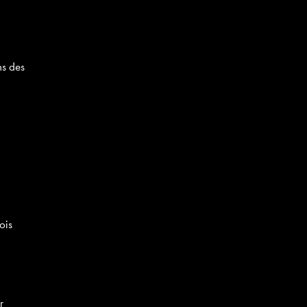
ns des
ois
r