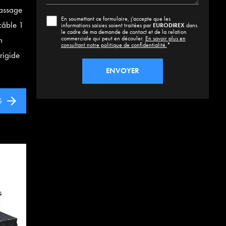
assage
En soumettant ce formulaire, j'accepte que les
câble 1
informations saisies soient traitées par
EURODIREX
dans
le cadre de ma demande de contact et de la relation
commerciale qui peut en découler.
En savoir plus en
n
consultant notre politique de confidentialité.
*
rigide
S