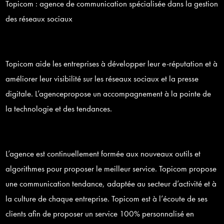
Topicom : agence de communication sp
é
cialis
é
e dans la gestion
des r
é
seaux sociaux
Topicom aide les entreprises
à
d
é
velopper leur e-r
é
putation et
à
am
é
liorer leur visibilit
é
sur les r
é
seaux sociaux et la presse
digitale.
L
’
agence
propose un accompagnement
à
la pointe de
la technologie et des tendances.
L
’
agence est
continuellement form
é
e
aux nouveaux outils et
algorithmes pour
proposer le meilleur service.
Topicom
propose
une communication tendance, adapt
é
e au secteur d
’
activit
é
et
à
la culture de
chaque
entreprise.
Topicom est
à
l
’é
coute de
ses
clients afin de proposer un service 100% personnalis
é
en