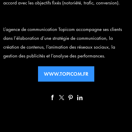
accord avec les objectifs fix
é
s (notori
é
t
é
, trafic, conversion).
L
’
agence de communication Topicom accompagne ses clients
dans l
’é
laboration d
’
une strat
é
gie de communication, la
cr
é
ation de contenus, l
’
animation des r
é
seaux sociaux, la
Rechercher
gestion des publicit
é
s et l
’
analyse des performances.
WWW.TOPICOM.FR