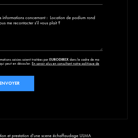
mations saisies soient traitées par
EURODIREX
dans le cadre de ma
qui peut en découler.
En savoir plus en consultant notre politique de
tion et prestation d'une scene échaffaudage ULMA