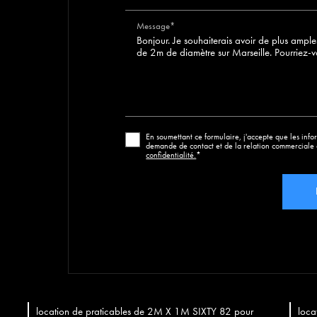
Message*
En soumettant ce formulaire, j'accepte que les infor
demande de contact et de la relation commerciale 
confidentialité.
*
location de praticables de 2M X 1M SIXTY 82 pour
loca