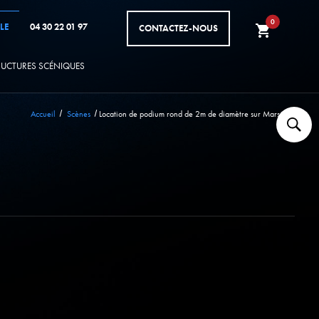
0
LE
04 30 22 01 97
CONTACTEZ-NOUS
shopping_cart
RUCTURES SCÉNIQUES
Accueil
Scènes
Location de podium rond de 2m de diamètre sur Marseille