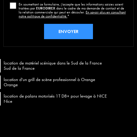
En soumettant ce formulaire, j'accepte que les informations saisies soient
traitées par
EURODIREX
dans le cadre de ma demande de contact et de
la relation commerciale qui peut en découler.
En savoir plus en consultant
notre politique de confidentialité.
*
location de matériel scénique dans le Sud de la France
Sud de la France
location d'un grill de scène professionnel à Orange
Orange
location de palans motorisés 1T D8+ pour levage à NICE
Nice